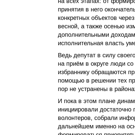
на всех этапах: от формир
принятия в него окончате
конкретных объектов чере
весной, а также осенью из
дополнительными доходами
исполнительная власть ум
Ведь депутат в силу своего
на приём в округе люди с
избраннику обращаются при
помощью в решении тех пр
пор не устранены в района
И пока в этом плане динам
инициировали достаточно 
волонтеров, собрали инфо
дальнейшем именно на осн
формироваться приоритеты