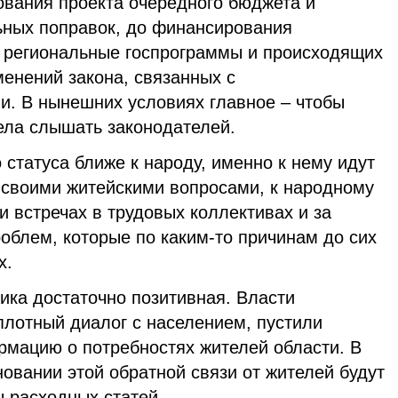
ования проекта очередного бюджета и
льных поправок, до финансирования
з региональные госпрограммы и происходящих
менений закона, связанных с
. В нынешних условиях главное – чтобы
ела слышать законодателей.
 статуса ближе к народу, именно к нему идут
о своими житейскими вопросами, к народному
 встречах в трудовых коллективах и за
облем, которые по каким-то причинам до сих
х.
ика достаточно позитивная. Власти
плотный диалог с населением, пустили
рмацию о потребностях жителей области. В
овании этой обратной связи от жителей будут
 расходных статей.