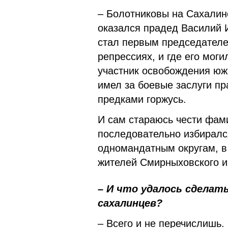
– Болотниковы на Сахалине
оказался прадед Василий 
стал первым председателем
репрессиях, и где его мог
участник освобождения юж
имел за боевые заслуги п
предками горжусь.
И сам стараюсь чести фами
последовательно избиралс
одномандатным округам, в
жителей Смирныховского и 
– И что удалось сделать
сахалинцев?
– Всего и не перечислишь.