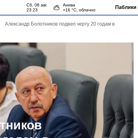
сб, 08 авг.
Анива
Паблики 
23:23
+
16
°С,
облачно
Александр Болотников подвел черту 20 годам в
тников