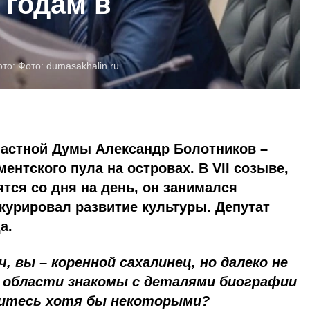
 годам в
е
ото:
Фото:
dumasakhalin.ru
ластной Думы Александр Болотников –
ентского пула на островах. В VII созыве,
тся со дня на день, он занимался
курировал развитие культуры. Депутат
а.
, вы – коренной сахалинец, но далеко не
 области знакомы с деталями биографии
литесь хотя бы некоторыми?