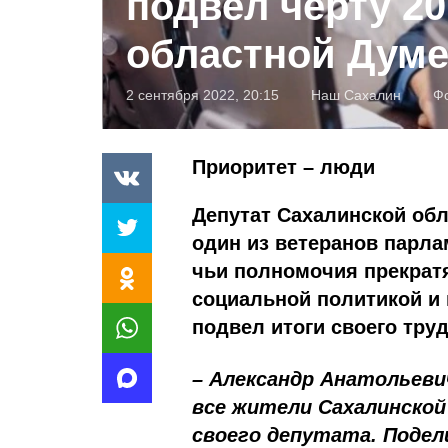
подвел черту 20
областной Дум
2 сентября 2022, 20:15
Наш Сахалин
Ф
Приоритет – люди
Депутат Сахалинской об
один из ветеранов парлам
чьи полномочия прекратя
социальной политикой и 
подвел итоги своего труд
– Александр Анатольевич
все жители Сахалинской
своего депутата. Поде