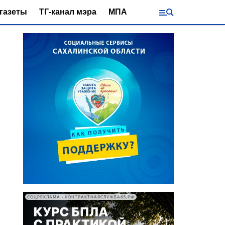
газеты
ТГ-канал мэра
МПА
СОЦРЕКЛАМА • КОНТРАКТНАЯСЛУЖБА65.РФ