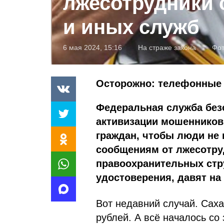
лжесотрудники
и иных служб
6 мая 2024, 15:16
На страже закона
Фо
Осторожно: телефонные
Федеральная служба без
активизации мошенников.
граждан, чтобы люди не 
сообщениям от лжесотру
правоохранительных стру
удостоверения, давят на
Вот недавний случай. Сах
рублей. А всё началось со