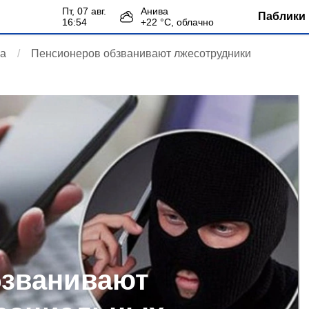
пт, 07 авг.
Анива
Паблики 
16:54
+
22
°С,
облачно
на
Пенсионеров обзванивают лжесотрудники
бзванивают