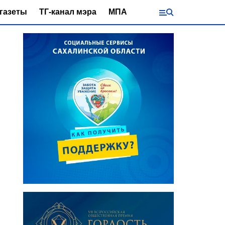
газеты
ТГ-канал мэра
МПА