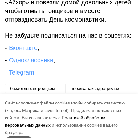
«Айхор» и повезли домой довольных детей,
чтобы отмыть гонщиков и вместе
отпраздновать День космонавтики.
Не забудьте подписаться на нас в соцсетях:
-
Вконтакте
;
-
Одноклассники
;
-
Telegram
базаотдыхавтроицком
поездканаквадроциклах
туристическийобъект
Cайт использует файлы cookies чтобы собирать статистику
(Яндекс.Метрика и Liveinternet).
Продолжая пользоваться
сайтом, Вы соглашаетесь с
Политикой обработки
Понравилась статья?
персональных данных
и использовании cookies вашего
по оценке
4
пользователей
браузера.
5
4
3
2
1