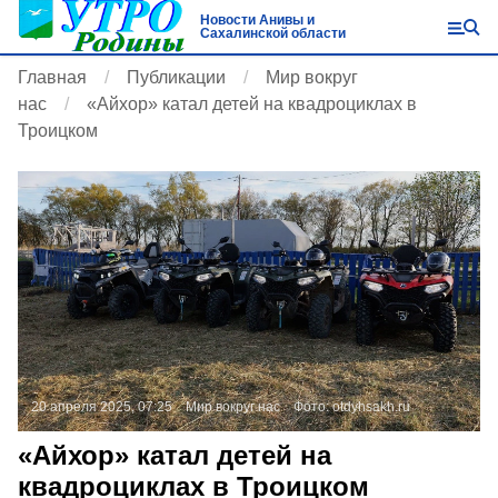
Новости Анивы и
Сахалинской области
Главная
Публикации
Мир вокруг
нас
«Айхор» катал детей на квадроциклах в
Троицком
20 апреля 2025, 07:25
Мир вокруг нас
Фото:
otdyhsakh.ru
«Айхор» катал детей на
квадроциклах в Троицком