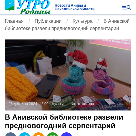
Новости Анивы и
Сахалинской области
Главная
Публикации
Культура
В Анивской
библиотеке развели предновогодний серпентарий
25 декабря 2024, 12:00
Культура
Фото:
автора
В Анивской библиотеке развели
предновогодний серпентарий