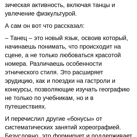
зическая активность, включая танцы и
увлечение физкульту­рой.
А сам он вот что рассказал:
– Танец – это новый язык, ос­воив который,
начинаешь пони­мать, что происходит на
сцене, а не только любоваться красотой
номера. Различаешь особенности
этнического стиля. Это расширяет
эрудицию, как и поездки на гастро­ли и
конкурсы, позволяющие изу­чать географию
не только по учеб­никам, но и в
путешествиях.
И перечислил другие «бону­сы» от
систематических занятий хореографией.
Безусловно, это формирует и поддерживает