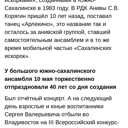
искорками», создан­ными в Южно-
Сахалинске в 1983 году. В РДК Анивы С.В.
Корягин пришёл 10 лет назад, поставил
танец «Арлекино», это название так и
осталось за анивской груп­пой, ставшей
самостоятельным ансамблем и в то же
время мо­бильной частью «Сахалинских
искорок».
У большого южно-сахалинско­го
ансамбля 10 мая торжествен­но
отпраздновали 40 лет со дня создания
Был отчётный концерт. А на следующий
день взрослые и юные воспитанники
Сергея Вале­рьевича отбыли во
Владивосток на III Всероссийский конкурс-