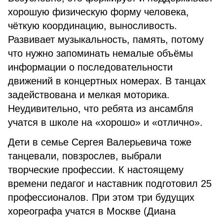
хоро­шую физическую форму челове­ка,
чёткую координацию, выносли­вость.
Развивает музыкальность, память, потому
что нужно запо­минать немалые объёмы
инфор­мации о последовательности
движений в концертных номерах. В танцах
задействована и мелкая моторика.
Неудивительно, что ре­бята из ансамбля
учатся в школе на «хорошо» и «отлично».
Дети в семье Сергея Валерье­вича тоже
танцевали, повзрослев, выбрали
творческие профессии. К настоящему
времени педагог и наставник подготовил 25
профес­сионалов. При этом три будущих
хореографа учатся в Москве (Ди­ана