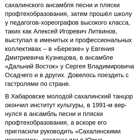
сахалинского ансамбля песни и пляски
профтехобразо­вания, затем прошёл школу
у педагогов-хореографов высо­кого класса,
таких как Алексей Игоревич Литвинов,
выступал в именитых и профессиональ­ных
коллективах – в «Березке» у Евгения
Дмитриевича Куз­нецова, в ансамбле
«Дальний Восток» у Сергея Владимиро­вича
Осадчего и в других. Дове­лось поездить с
гастролями по стране.
В Хабаровске молодой са­халинский танцор
окончил ин­ститут культуры, в 1991-м вер­
нулся в ансамбль песни и пляски
профтехобразования, а вскоре его
пригласили руководить «Са­халинскими