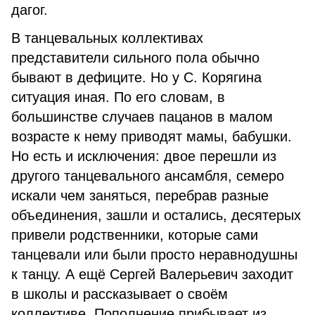
дагог.
В танцевальных коллективах
представители сильного пола обычно
бывают в дефиците. Но у С. Корягина
ситуация иная. По его словам, в
большинстве слу­чаев пацанов в малом
возрасте к нему приводят мамы, бабушки.
Но есть и исключения: двое пе­решли из
другого танцевально­го ансамбля, семеро
искали чем заняться, перебрав разные
объе­динения, зашли и остались, деся­терых
привели родственники, ко­торые сами
танцевали или были просто неравнодушны
к танцу. А ещё Сергей Валерьевич заходит
в школы и рассказывает о своём
коллективе. Пополнение прибы­вает из