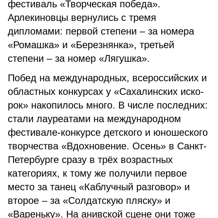
фе­стиваль «Творческая победа».
Арлекиновцы вернулись с тремя
дипломами: первой степени – за номера
«Ромашка» и «Березнян­ка», третьей
степени – за номер «Лягушка».
Побед на международных, всероссийских и
областных кон­курсах у «Сахалинских иско­
рок» накопилось много. В чис­ле последних:
стали лауреатами на международном
фестива­ле-конкурсе детского и юноше­ского
творчества «Вдохновение. Осень» в Санкт-
Петербурге сра­зу в трёх возрастных
категориях, к тому же получили первое
место за танец «Каблучный разговор» и
второе – за «Солдатскую пляску» и
«Вареньку». На анивской сцене они тоже