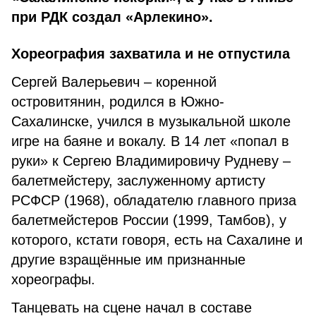
при РДК создал «Арлекино».
Хореография захватила и не отпустила
Сергей Валерьевич – корен­ной
островитянин, родился в Юж­но-
Сахалинске, учился в музы­кальной школе
игре на баяне и вокалу. В 14 лет «попал в
руки» к Сергею Владимировичу Рудне­ву –
балетмейстеру, заслужен­ному артисту
РСФСР (1968), обладателю главного приза
ба­летмейстеров России (1999, Тамбов), у
которого, кстати го­воря, есть на Сахалине и
дру­гие взращённые им признан­ные
хореографы.
Танцевать на сцене начал в составе