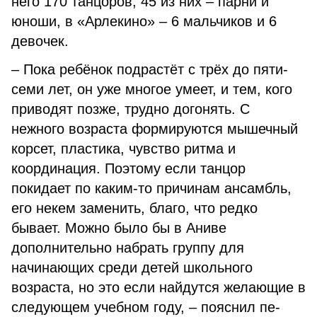
него 170 танцоров, 45 из них – парни и
юноши, в «Арле­кино» – 6 мальчиков и 6
девочек.
– Пока ребёнок подрастёт с трёх до пяти-
семи лет, он уже многое умеет, и тем, кого
при­водят позже, трудно догонять. С
нежного возраста формируются мышечный
корсет, пластика, чув­ство ритма и
координация. По­этому если танцор
покидает по каким-то причинам ансамбль,
его некем заменить, благо, что ред­ко
бывает. Можно было бы в Ани­ве
дополнительно набрать груп­пу для
начинающих среди детей школьного
возраста, но это если найдутся желающие в
следую­щем учебном году, – пояснил пе­