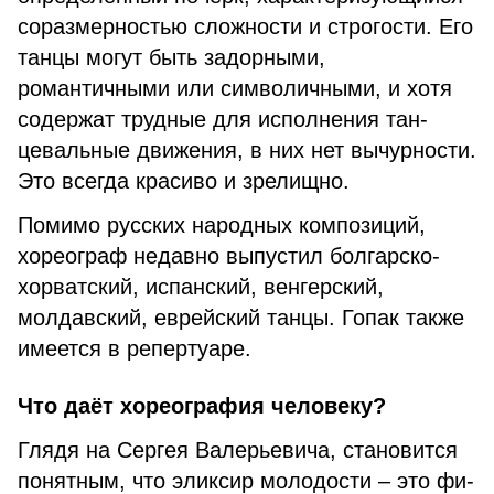
соразмер­ностью сложности и строгости. Его
танцы могут быть задор­ными,
романтичными или сим­воличными, и хотя
содержат трудные для исполнения тан­
цевальные движения, в них нет вычурности.
Это всегда краси­во и зрелищно.
Помимо русских народных композиций,
хореограф недав­но выпустил болгарско-
хорват­ский, испанский, венгерский,
молдавский, еврейский танцы. Гопак также
имеется в репер­туаре.
Что даёт хореография человеку?
Глядя на Сергея Валерье­вича, становится
понятным, что эликсир молодости – это фи­