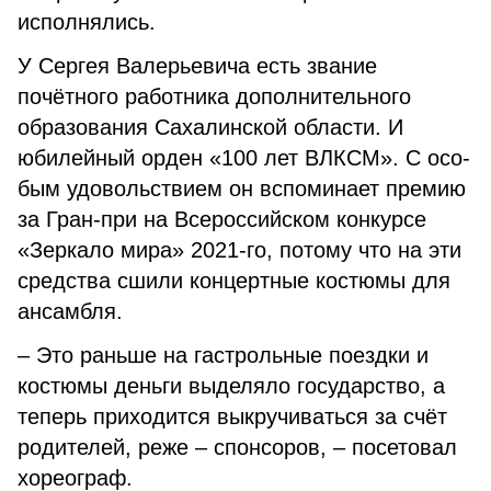
исполнялись.
У Сергея Валерьевича есть звание
почётного работника до­полнительного
образования Са­халинской области. И
юбилейный орден «100 лет ВЛКСМ». С осо­
бым удовольствием он вспоми­нает премию
за Гран-при на Все­российском конкурсе
«Зеркало мира» 2021-го, потому что на эти
средства сшили концертные ко­стюмы для
ансамбля.
– Это раньше на гастрольные поездки и
костюмы деньги выде­ляло государство, а
теперь при­ходится выкручиваться за счёт
родителей, реже – спонсоров, – посетовал
хореограф.