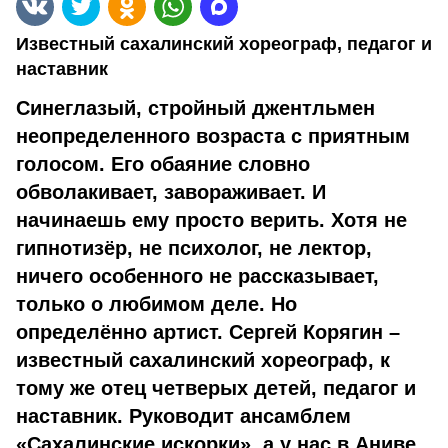
Известный сахалинский хореограф, педагог и
наставник
Синеглазый, стройный джентльмен
неопределенного возрас­та с приятным
голосом. Его обаяние словно
обволакивает, заво­раживает. И
начинаешь ему просто верить. Хотя не
гипнотизёр, не психолог, не лектор,
ничего особенного не рассказывает,
толь­ко о любимом деле. Но
определённо артист. Сергей Корягин –
из­вестный сахалинский хореограф, к
тому же отец четверых детей, педагог и
наставник. Руководит ансамблем
«Сахалинские искор­ки», а у нас в Аниве