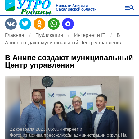
Новости Анивы и
Сахалинской области
Главная
Публикации
Интернет и IT
В
Аниве создают муниципальный Центр управления
В Аниве создают муниципальный
Центр управления
22 февраля 2023, 05:00
Интернет и IT
Фото:
из архива пресс-службы администрации округа
На