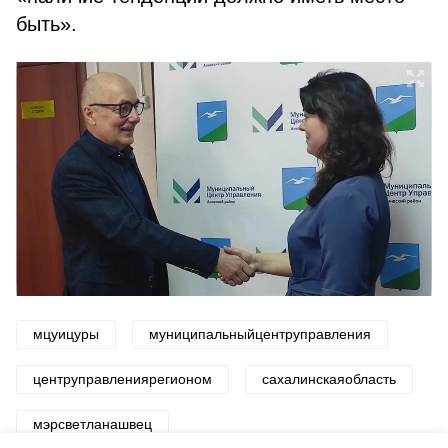
быть».
мцуицуры
муниципальныйцентруправления
центруправлениярегионом
сахалинскаяобласть
мэрсветланашвец