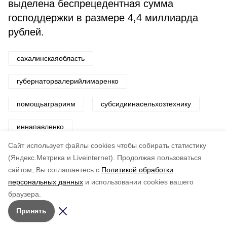
выделена беспрецедентная сумма
господдержки в размере 4,4 миллиарда
рублей.
сахалинскаяобласть
губернаторвалерийлимаренко
помощьаграриям
субсидиинасельхозтехнику
иннапавленко
Cайт использует файлы cookies чтобы собирать статистику
Авторы:
Департамент информационной политики
(Яндекс.Метрика и Liveinternet).
Продолжая пользоваться
сайтом, Вы соглашаетесь с
Политикой обработки
Понравилась статья?
персональных данных
и использовании cookies вашего
по оценке
4
пользователей
браузера.
5
4
3
2
1
Принять