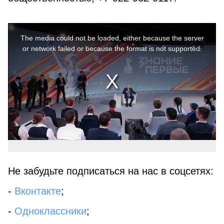
This
is
a
The media could not be loaded, either because the server
modal
window.
or network failed or because the format is not supported.
Не забудьте подписаться на нас в соцсетях:
-
Вконтакте
;
-
Одноклассники
;