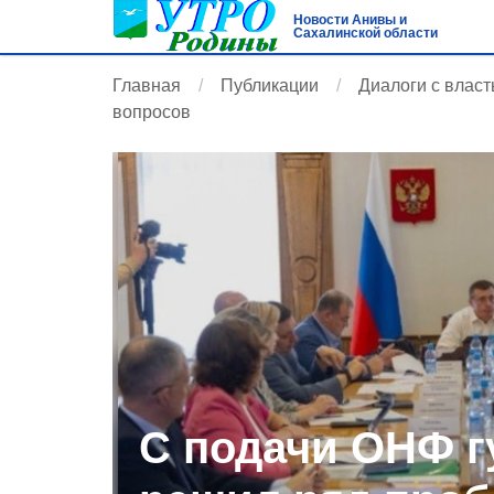
Новости Анивы и
Сахалинской области
Главная
Публикации
Диалоги с влас
вопросов
С подачи ОНФ г