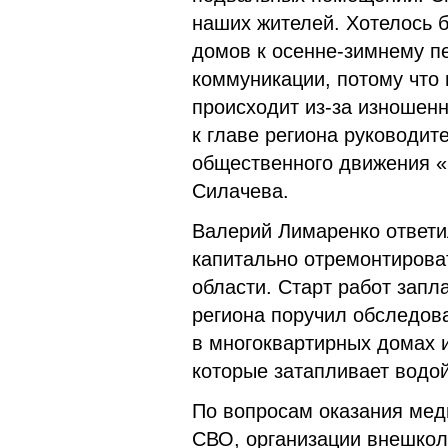
наших жителей. Хотелось б
домов к осенне-зимнему п
коммуникации, потому что
происходит из-за изношен
к главе региона руководи
общественного движения 
Силачева.
Валерий Лимаренко ответил
капитально отремонтирова
области. Старт работ запл
региона поручил обследов
в многоквартирных домах 
которые затапливает водой
По вопросам оказания мед
СВО, организации внешколь