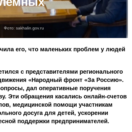
блемных
Фото:
sakhalin.gov.ru
учила его, что маленьких проблем у людей
етился с представителями регионального
движения «Народный фронт «За Россию».
опросы, дал оперативные поручения
у. Эти обращения касались онлайн-счетов
алов, медицинской помощи участникам
льного досуга для детей, ускорении
ресной поддержки предпринимателей.