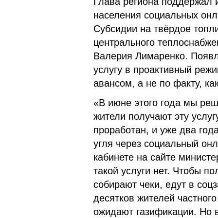
Глава региона поддержал 
населения социальных онла
Субсидии на твёрдое топл
центрального теплоснабжен
Валерия Лимаренко. Появл
услугу в проактивный режи
авансом, а не по факту, к
«В июне этого года мы реш
жители получают эту услугу
проработан, и уже два год
угля через социальный он
кабинете на сайте министе
такой услуги нет. Чтобы п
собирают чеки, едут в соцз
десятков жителей частного
ожидают газификации. Но 