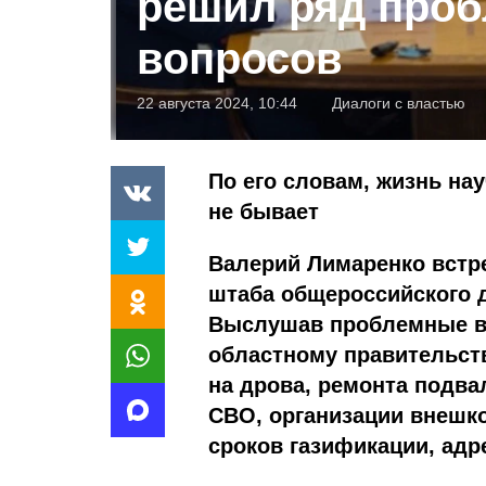
решил ряд про
вопросов
22 августа 2024, 10:44
Диалоги с властью
По его словам, жизнь на
не бывает
Валерий Лимаренко встр
штаба общероссийского 
Выслушав проблемные в
областному правительств
на дрова, ремонта подв
СВО, организации внешко
сроков газификации, ад