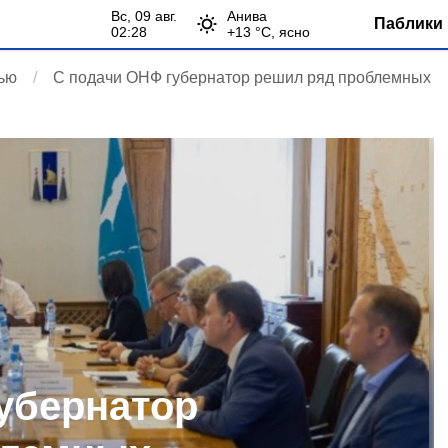
вс, 09 авг.
Анива
Паблики 
02:28
+
13
°С,
ясно
тью
С подачи ОНФ губернатор решил ряд проблемных
убернатор