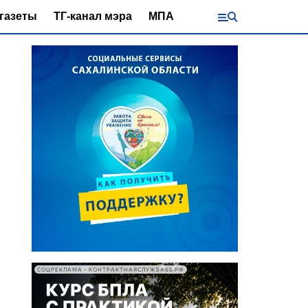
газеты
ТГ-канал мэра
МПА
СОЦРЕКЛАМА • КОНТРАКТНАЯСЛУЖБА65.РФ