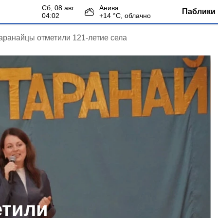
сб, 08 авг.
Анива
Паблики 
04:02
+
14
°С,
облачно
аранайцы отметили 121‑летие села
етили