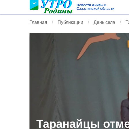
Новости Анивы и
Сахалинской области
Главная
Публикации
День села
Т
Таранайцы отм