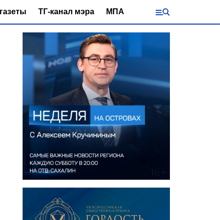
газеты
ТГ-канал мэра
МПА