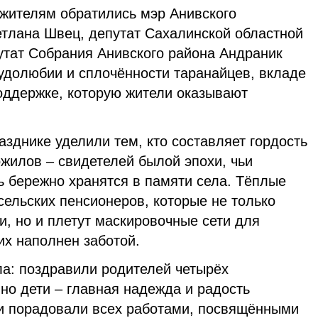
жителям обратились мэр Анивского
етлана Швец, депутат Сахалинской областной
утат Собрания Анивского района Андраник
рудолюбии и сплочённости таранайцев, вкладе
поддержке, которую жители оказывают
зднике уделили тем, кто составляет гордость
жилов – свидетелей былой эпохи, чьи
ь бережно хранятся в памяти села. Тёплые
сельских пенсионеров, которые не только
и, но и плетут маскировочные сети для
их наполнен заботой.
ла: поздравили родителей четырёх
но дети – главная надежда и радость
и порадовали всех работами, посвящёнными