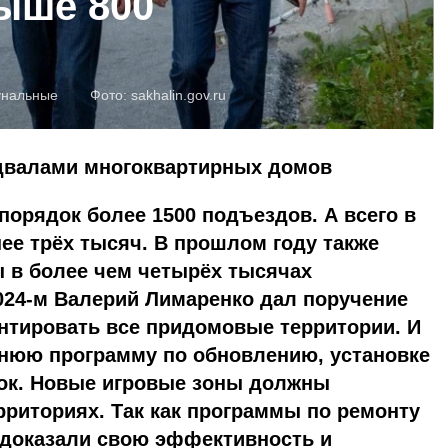
ыше 800
унальные
Фото:
sakhalin.gov.ru
двалами многоквартирных домов
порядок более 1500 подъездов. А всего в
нее трёх тысяч. В прошлом году также
ы в более чем четырёх тысячах
024-м Валерий Лимаренко дал поручение
онтировать все придомовые территории. И
тнюю программу по обновлению, установке
ок. Новые игровые зоны должны
ерриториях. Так как программы по ремонту
 доказали свою эффективность и