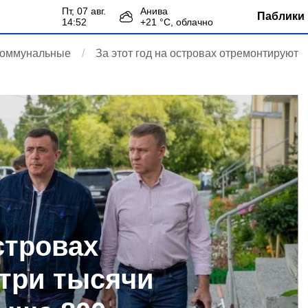
пт, 07 авг.
Анива
Паблики 
14:52
+
21
°С,
облачно
коммунальные
За этот год на островах отремонтируют
островах
три тысячи