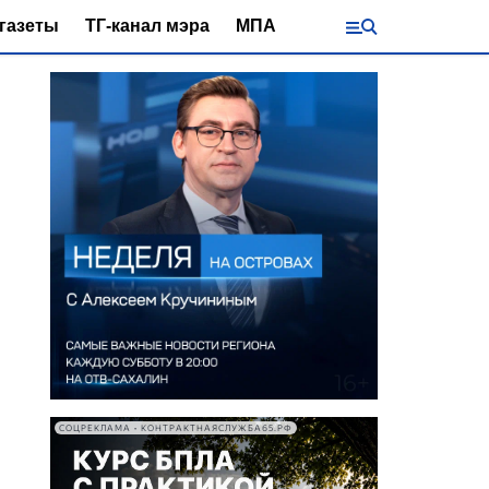
газеты
ТГ-канал мэра
МПА
СОЦРЕКЛАМА • КОНТРАКТНАЯСЛУЖБА65.РФ