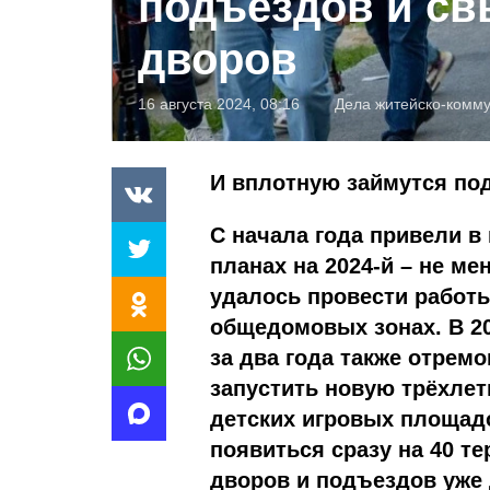
подъездов и св
дворов
16 августа 2024, 08:16
Дела житейско-комм
И вплотную займутся по
С начала года привели в 
планах на 2024-й – не ме
удалось провести работ
общедомовых зонах. В 2
за два года также отрем
запустить новую трёхле
детских игровых площад
появиться сразу на 40 т
дворов и подъездов уже