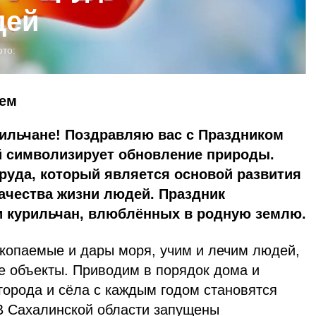
дей
то:
аем
рильчане! Поздравляю вас с Праздником
й символизирует обновление природы.
руда, который является основой развития
ачества жизни людей. Праздник
и курильчан, влюблённых в родную землю.
опаемые и дары моря, учим и лечим людей,
е объекты. Приводим в порядок дома и
города и сёла с каждым годом становятся
В Сахалинской области запущены