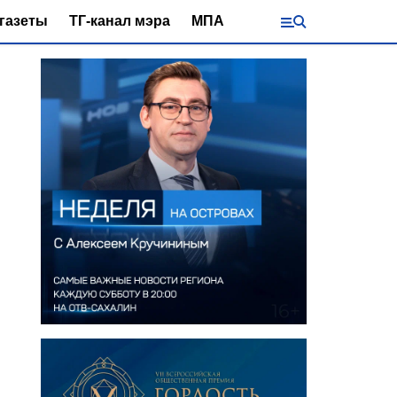
газеты
ТГ-канал мэра
МПА