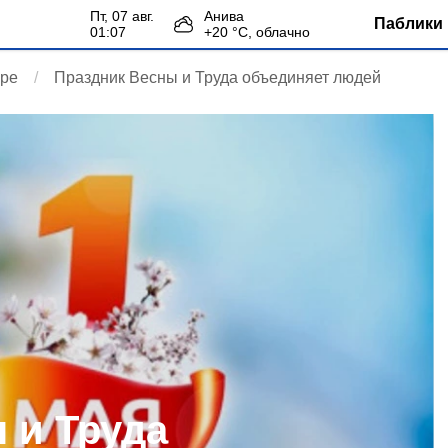
пт, 07 авг.
Анива
Паблики 
01:07
+
20
°С,
облачно
аре
Праздник Весны и Труда объединяет людей
 и Труда