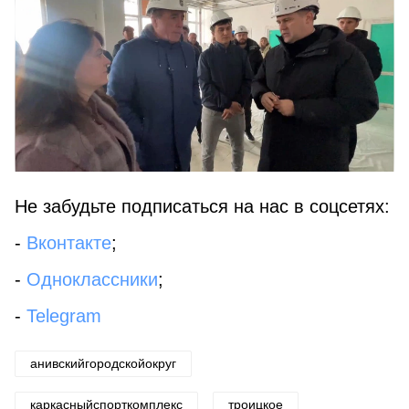
Не забудьте подписаться на нас в соцсетях:
-
Вконтакте
;
-
Одноклассники
;
-
Telegram
анивскийгородскойокруг
каркасныйспорткомплекс
троицкое