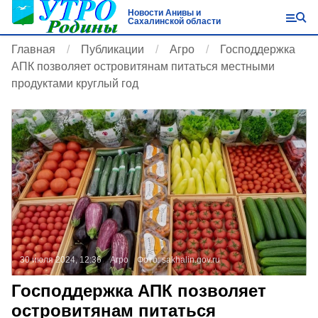
Новости Анивы и
Сахалинской области
Главная
Публикации
Агро
Господдержка
АПК позволяет островитянам питаться местными
продуктами круглый год
30 июля 2024, 12:36
Агро
Фото:
sakhalin.gov.ru
Господдержка АПК позволяет
островитянам питаться