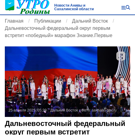
Новости Анивы и
Сахалинской области
Главная
Публикации
Дальний Восток
Дальневосточный федеральный округ первым
встретит «победный» марафон Знание.Первые
25 апреля 2025, 05:29
Дальний Восток
Фото:
sakhalin.gov.ru
Дальневосточный федеральный
округ первым встретит