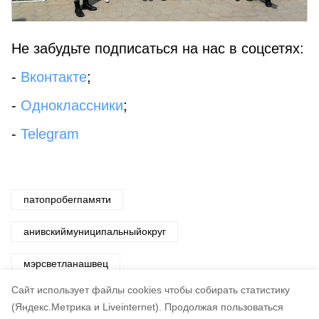
Не забудьте подписаться на нас в соцсетях:
-
Вконтакте
;
-
Одноклассники
;
-
Telegram
патопробегпамяти
анивскиймуниципальныйокруг
мэрсветланашвец
Cайт использует файлы cookies чтобы собирать статистику
Авторы:
Ирина Спиридонова
(Яндекс.Метрика и Liveinternet).
Продолжая пользоваться